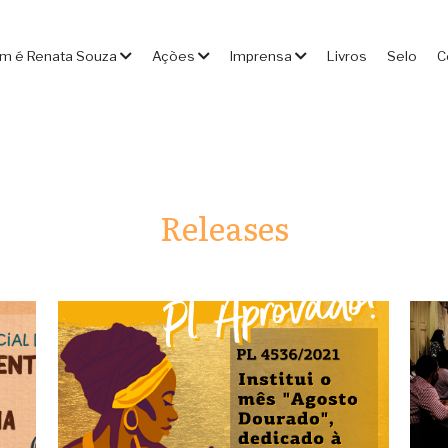
m é Renata Souza
Ações
Imprensa
Livros
Selo
C
Releases