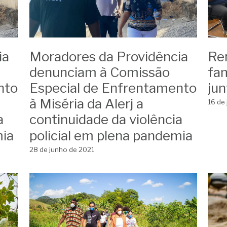
ia
Moradores da Providência
Re
denunciam à Comissão
fa
nto
Especial de Enfrentamento
ju
à Miséria da Alerj a
16 de
a
continuidade da violência
mia
policial em plena pandemia
28 de junho de 2021