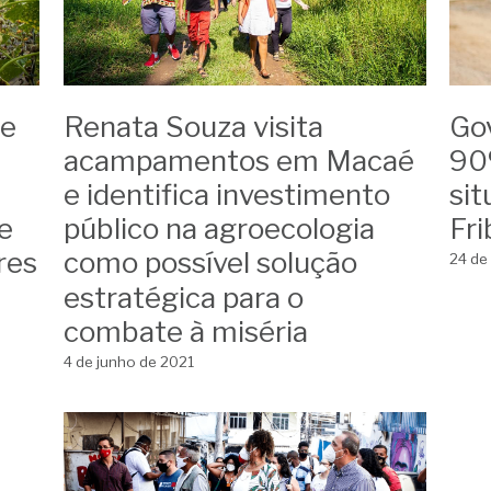
 e
Renata Souza visita
Gov
acampamentos em Macaé
90
e identifica investimento
sit
e
público na agroecologia
Fr
res
como possível solução
24 de
estratégica para o
combate à miséria
4 de junho de 2021