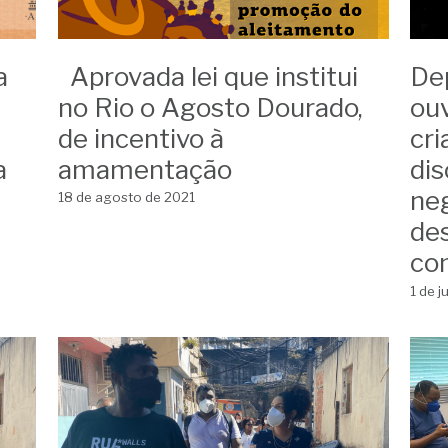
a
Aprovada lei que institui
De
no Rio o Agosto Dourado,
ou
de incentivo à
cri
a
amamentação
dis
neg
18 de agosto de 2021
de
co
1 de j