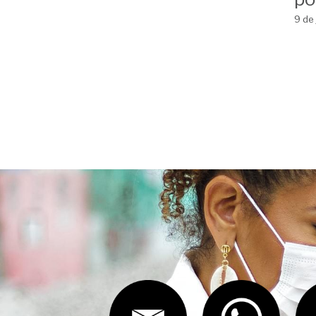
Diploma Marielle
re
Franco: 'Ainda
em
estamos aqui'
Fr
ne
9 de junho de 2026
po
9 de