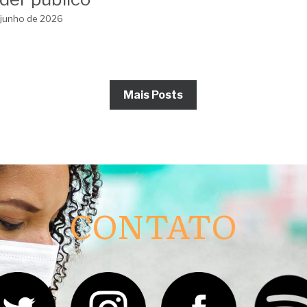
ligiosa evangélica
violência política 
 escola de Cabo
gênero
io: ‘laicidade exige
9 de junho de 2026
utralidade do
der público’
 junho de 2026
Mais Posts