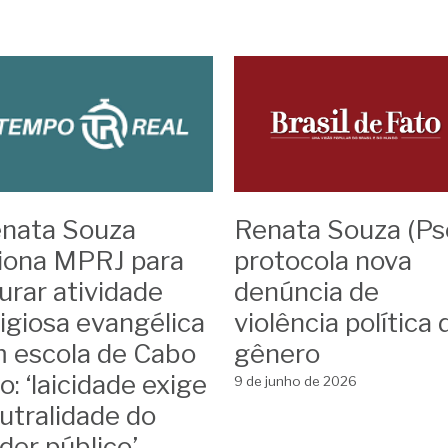
ória não conta
Covid
Destaques das favelas
Campanh
Feminicídio Político
Matérias
Atuação Legislativa
nata Souza
Renata Souza (Ps
iona MPRJ para
protocola nova
urar atividade
denúncia de