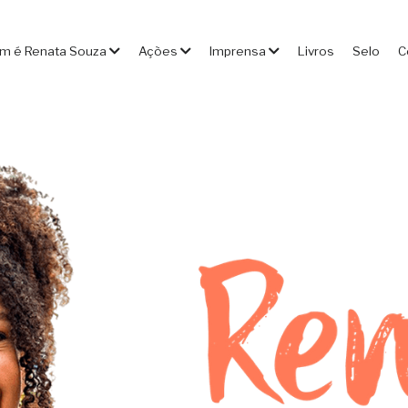
m é Renata Souza
Ações
Imprensa
Livros
Selo
C