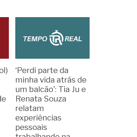
a 2020
Releases
Artigos
ol)
‘Perdi parte da
minha vida atrás de
um balcão’: Tia Ju e