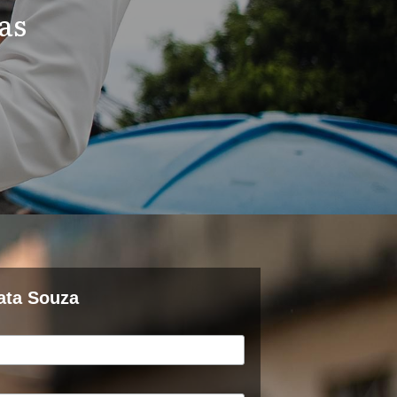
as
ata Souza