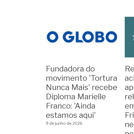
Tudo
Histórias que a hist
Fundadora do
Re
movimento 'Tortura
ac
Nunca Mais' recebe
ap