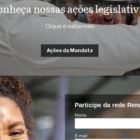
nheça nossas ações legislativ
Clique e saiba mais
Ações da Mandata
Participe da rede Ren
Nome
E-mail