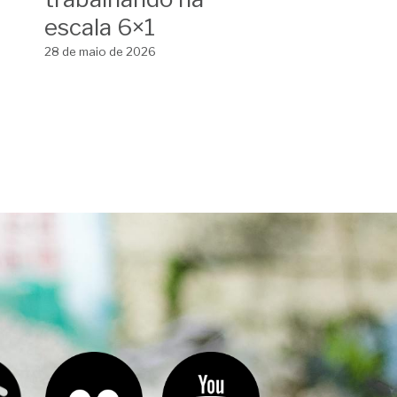
de
Renata Souza
relatam
experiências
pessoais
trabalhando na
escala 6×1
28 de maio de 2026