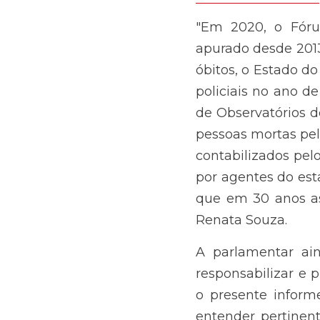
ano de 2020. Ademai
de Segurança e pub
polícia no Rio de 
Instituto de Segura
Rio de Janeiro foi 
ocasionadas por inte
A parlamentar ainda
e prezar pela não-r
para solicitar a e
sugerindo-se seja i
a adotar medidas efe
não-repetição das v
Brasil de Fato 
Link da matéria