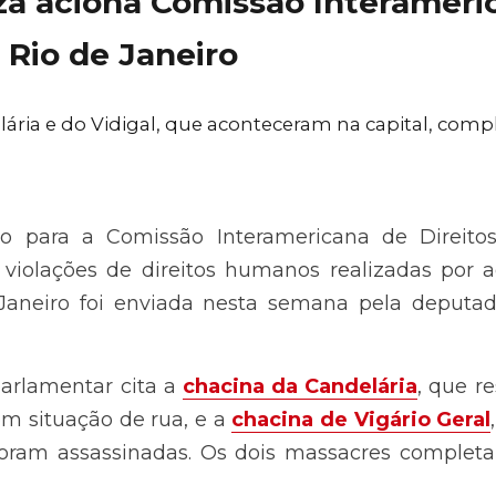
a aciona Comissão Interamerican
Rio de Janeiro
ia e do Vidigal, que aconteceram na capital, completar
ara a Comissão Interamericana de Direitos Humano
e direitos humanos realizadas por agentes policiais 
nesta semana pela deputada estadual 
Renata Souza
 (
rlamentar cita a 
chacina da Candelária
, que resul
uação de rua, e a 
chacina de Vigário Geral
, na qua
ssinadas. Os dois massacres completaram 30 anos nes
rezinho foi 2ª maior chacina da história do RJ, diz