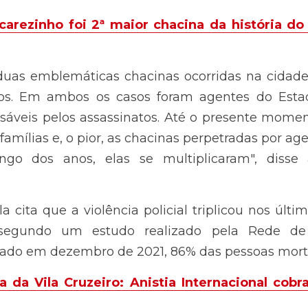
duas emblemáticas chacinas ocorridas na cidade 
m ambos os casos foram agentes do Estado, policiais 
ssassinatos. Até o presente momento a justiça não foi 
as chacinas perpetradas por agentes do Estado não dim
licaram", disse a parlamentar no documento.
a cita que a violência policial triplicou nos úl
undo um estudo realizado pela Rede de Observatór
bro de 2021, 86% das pessoas mortas são negras.
a da Vila Cruzeiro: Anistia Internacional cobr
Brasileiro de Segurança Pública registrou o maior
.416 pessoas mortas decorrentes de ação policial. 
neiro foi o estado que mais registrou mortes durante