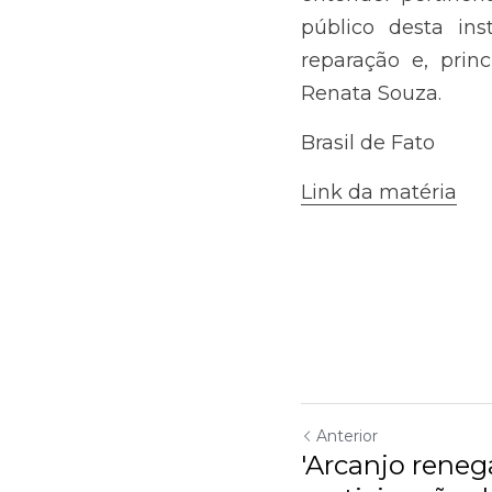
Anterior
'Arcanjo reneg
participação d
Voltar ao site