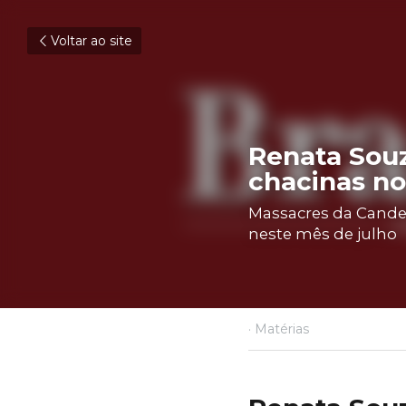
Voltar ao site
Renata Souz
chacinas no
Massacres da Candelár
de julho
26 de julho de 2023
·
Maté