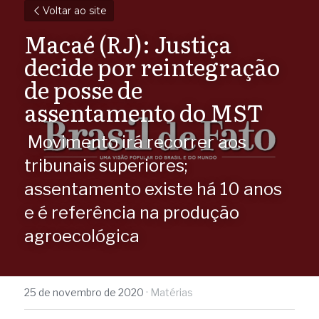
Voltar ao site
Macaé (RJ): Justiça 
decide por reintegração 
de posse de 
assentamento do MST
 Movimento irá recorrer aos 
tribunais superiores; 
assentamento existe há 10 anos 
e é referência na produção 
agroecológica 
25 de novembro de 2020
·
Matérias