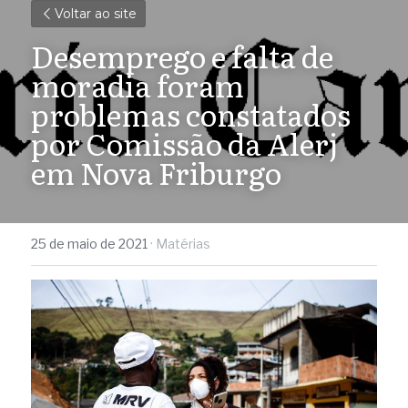
Voltar ao site
Desemprego e falta de 
moradia foram 
problemas constatados 
por Comissão da Alerj 
em Nova Friburgo
25 de maio de 2021
·
Matérias