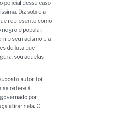
 policial desse caso 
ssima. Diz sobre a 
 que represento como 
negro e popular. 
m o seu racismo e a 
es de luta que 
ora, sou aquelas 
uposto autor foi 
 se refere à 
governado por 
a atirar nela. O 