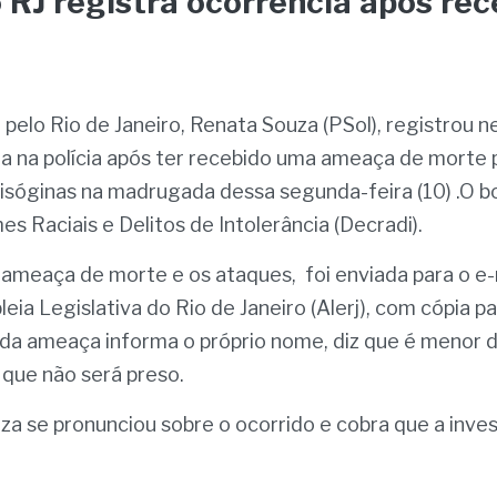
RJ registra ocorrência após re
elo Rio de Janeiro, Renata Souza (PSol), registrou nes
a na polícia após ter recebido uma ameaça de morte p
isóginas na madrugada dessa segunda-feira (10) .O bol
s Raciais e Delitos de Intolerância (Decradi).
eaça de morte e os ataques,  foi enviada para o e-ma
ia Legislativa do Rio de Janeiro (Alerj), com cópia pa
 da ameaça informa o próprio nome, diz que é menor de
 que não será preso.
a se pronunciou sobre o ocorrido e cobra que a inves