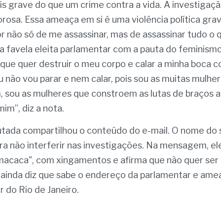
s grave do que um crime contra a vida. A investigação
gorosa. Essa ameaça em si é uma violência política graví
r não só de me assassinar, mas de assassinar tudo o
da favela eleita parlamentar com a pauta do feminismo 
que quer destruir o meu corpo e calar a minha boca co
u não vou parar e nem calar, pois sou as muitas mulher
 sou as mulheres que constroem as lutas de braços ag
im”, diz a nota.
tada compartilhou o conteúdo do e-mail. O nome do s
ara não interferir nas investigações. Na mensagem, ele
acaca", com xingamentos e afirma que não quer ser 
 ainda diz que sabe o endereço da parlamentar e ameaç
 do Rio de Janeiro. 