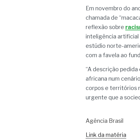
Em novembro do ano p
chamada de “macaca” 
reflexão sobre 
raci
inteligência artificia
estúdio norte-americ
com a favela ao fun
“A descrição pedida 
africana num cenário 
corpos e territórios
urgente que a socied
Agência Brasil
Link da matéria