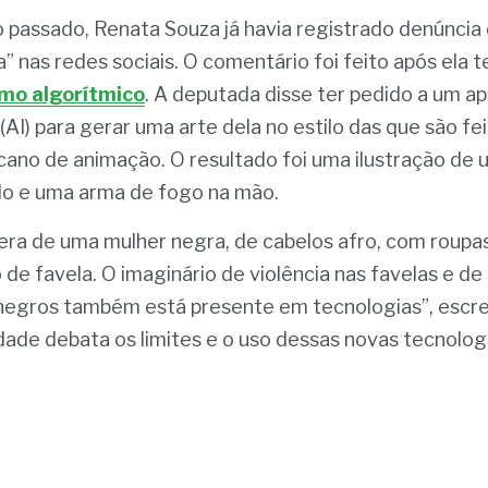
assado, Renata Souza já havia registrado denúncia d
nas redes sociais. O comentário foi feito após ela t
smo algorítmico
. A deputada disse ter pedido a um apl
l (AI) para gerar uma arte dela no estilo das que são feit
ano de animação. O resultado foi uma ilustração de 
do e uma arma de fogo na mão.
era de uma mulher negra, de cabelos afro, com roupa
de favela. O imaginário de violência nas favelas e de 
 negros também está presente em tecnologias”, escre
ade debata os limites e o uso dessas novas tecnologi