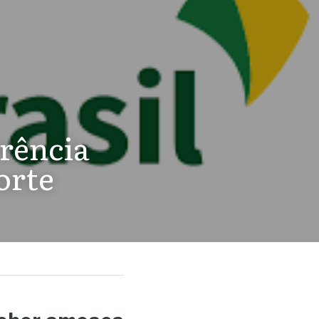
rência 
orte