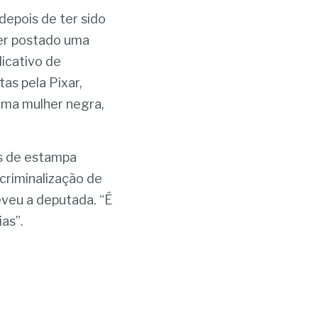
epois de ter sido 
er postado uma 
icativo de 
as pela Pixar, 
uma mulher negra, 
s de estampa 
criminalização de 
veu a deputada. “É 
as”.