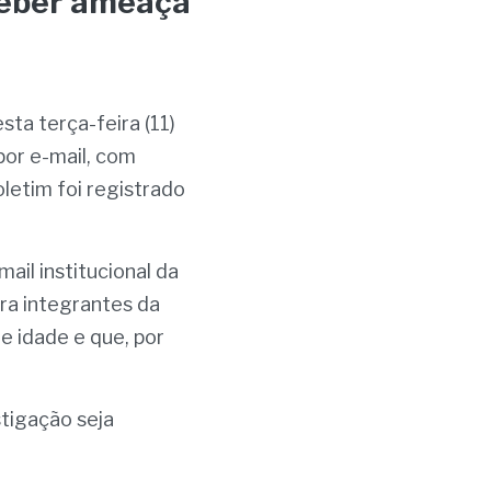
ceber ameaça 
ta terça-feira (11) 
or e-mail, com 
etim foi registrado 
il institucional da 
ra integrantes da 
 idade e que, por 
tigação seja 