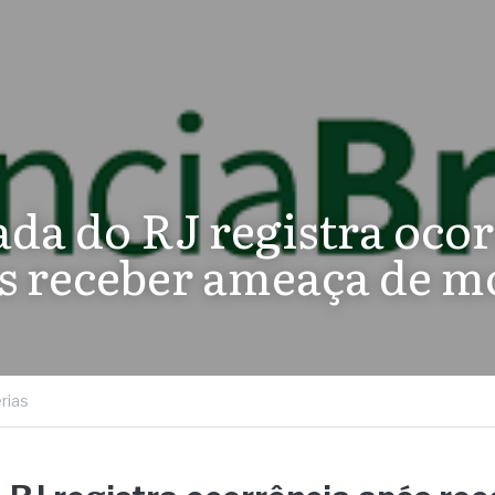
da do RJ registra ocor
s receber ameaça de m
rias