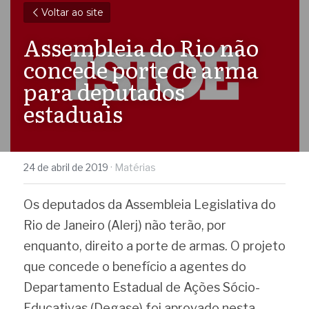
Voltar ao site
Assembleia do Rio não 
concede porte de arma 
para deputados 
estaduais
24 de abril de 2019
·
Matérias
Os deputados da Assembleia Legislativa do 
Rio de Janeiro (Alerj) não terão, por 
enquanto, direito a porte de armas. O projeto 
que concede o benefício a agentes do 
Departamento Estadual de Ações Sócio-
Educativas (Degase) foi aprovado nesta 