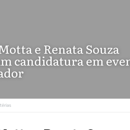
 Motta e Renata Souza 
zam candidatura em even
ador
térias