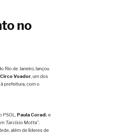
to no 
o Rio de Janeiro, lançou 
Circo Voador
, um dos 
 prefeitura, com o 
do PSOL,
 Paula Corad
i, e 
om Tarcísio Mott
a”. 
de, além de líderes de 