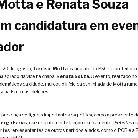
 Motta e Renata Souza 
zam candidatura em even
ador
a, 20 de agosto,
 Tarcísio Motta
, candidato do PSOL à prefeitura d
 ao lado da vice na chapa, 
Renata Souza
. O evento, realizado no 
lemáticos da cidade, marcou o início da caminhada de Motta rumo à
lsonarismo nas eleições.
 presença de figuras importantes da política, como a presidente 
bergh Faria
s, que recentemente lançou o movimento 
“Petistas c
es representantes de outros partidos aliados, como o PCB e a Re