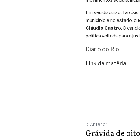
movimentos sociais, inclu
Em seu discurso, Tarcísi
município e no estado, q
Cláudio Castr
o. O candi
política voltada para a ju
Diário do Rio 
Link da matéria
Anterior
Grávida de oito