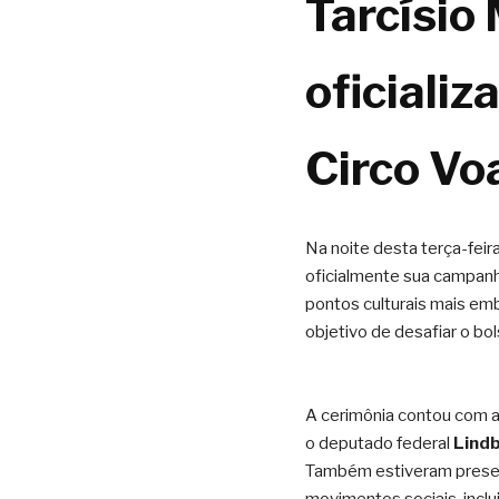
Tarcísio
oficiali
Circo Vo
Na noite desta terça-feir
oficialmente sua campanha
pontos culturais mais emb
objetivo de desafiar o bo
PUBLICIDADE
A cerimônia contou com a
o deputado federal
 Lind
Também estiveram present