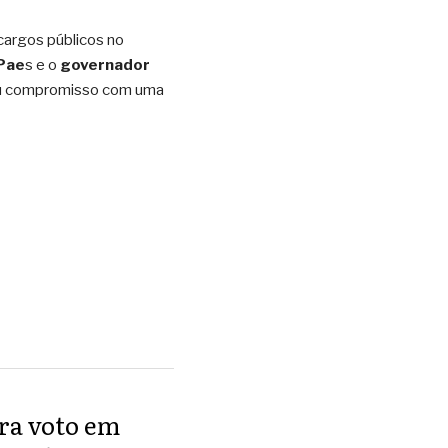
argos públicos no 
 Pae
s e o
 governador 
 seu compromisso com uma 
ara voto em