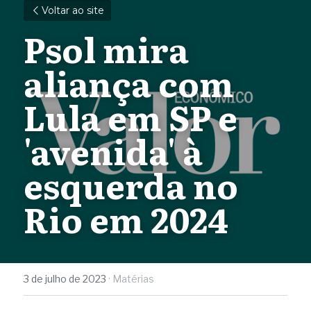
Voltar ao site
Psol mira 
aliança com 
Lula em SP e 
'avenida' à 
esquerda no 
Rio em 2024
3 de julho de 2023
·
Matérias