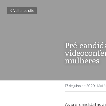
Voltar ao site
Pré-candida
videoconfer
mulheres
17 de julho de 2020
·
Matér
As pré-candidatas à 