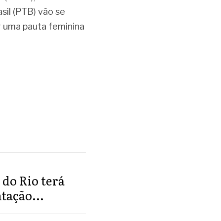
il (PTB) vão se 
r uma pauta feminina 
 do Rio terá
tação...