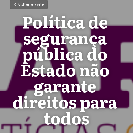
Voltar ao site
Política de 
segurança 
pública do 
Estado não 
garante 
direitos para 
todos