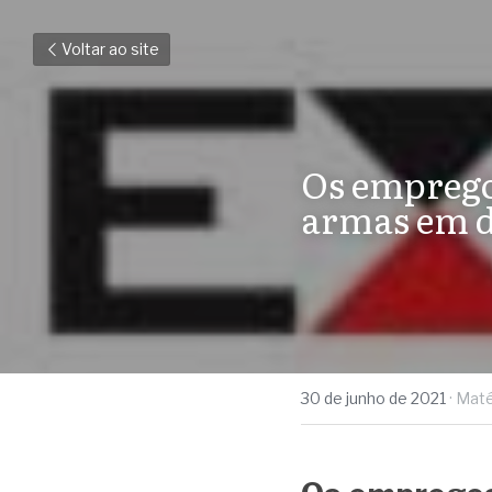
Voltar ao site
Os empregos
armas em d
30 de junho de 2021
·
Maté