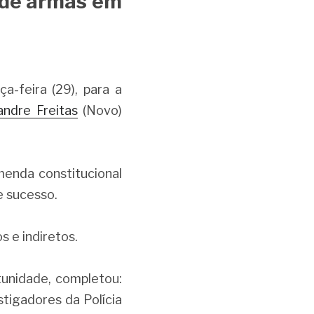
 de armas em 
-feira (29), para a 
andre Freitas
 (Novo) 
enda constitucional 
e sucesso.
s e indiretos.
unidade, completou: 
igadores da Polícia 