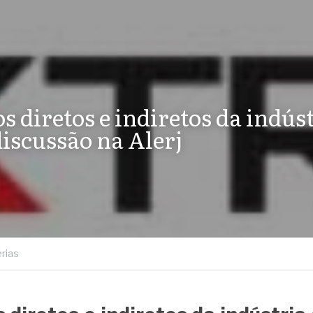
 diretos e indiretos da indústr
iscussão na Alerj
rias