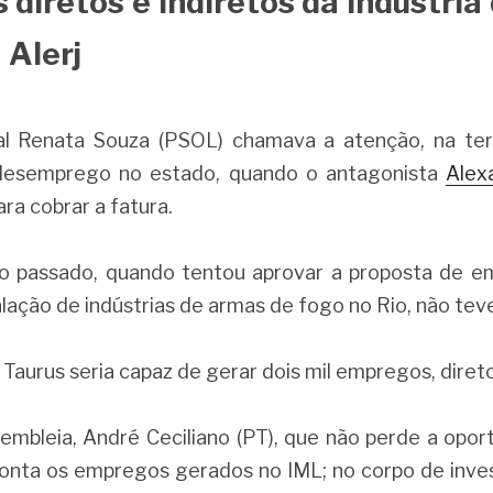
diretos e indiretos da indústria
 Alerj
 Renata Souza (PSOL) chamava a atenção, na terça
desemprego no estado, quando o antagonista 
Alex
ra cobrar a fatura.
 passado, quando tentou aprovar a proposta de em
talação de indústrias de armas de fogo no Rio, não tev
 Taurus seria capaz de gerar dois mil empregos, direto
embleia, André Ceciliano (PT), que não perde a oport
conta os empregos gerados no IML; no corpo de invest