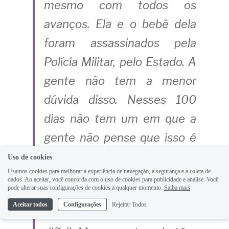
mesmo com todos os 
avanços. Ela e o bebê dela 
foram assassinados pela 
Polícia Militar, pelo Estado. A 
gente não tem a menor 
dúvida disso.
Nesses 100 
dias não tem um em que a 
gente não pense que isso é 
uma covardia, em que a 
Uso de cookies
Usamos cookies para melhorar a experiência de navegação, a segurança e a coleta de
gente não se revolte. Tem 
dados. Ao aceitar, você concorda com o uso de cookies para publicidade e análise. Você
pode alterar suas configurações de cookies a qualquer momento.
Saiba mais
uma hora em que a emoção 
Aceitar todos
Configurações
Rejeitar Todos
bate mais forte e é muito 