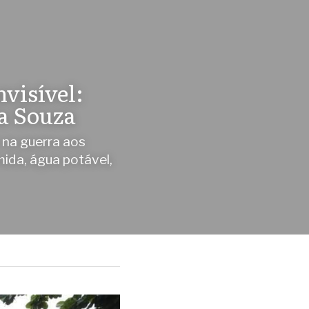
isível: 
ta Souza
na guerra aos 
ida, água potável, 