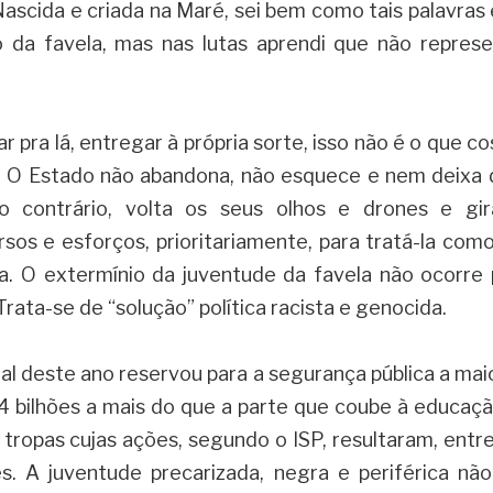
Nascida e criada na Maré, sei bem como tais palavras
 da favela, mas nas lutas aprendi que não repres
r pra lá, entregar à própria sorte, isso não é o que c
. O Estado não abandona, não esquece e nem deixa d
o contrário, volta os seus olhos e drones e gi
rsos e esforços, prioritariamente, para tratá-la com
a. O extermínio da juventude da favela não ocorre
Trata-se de “solução” política racista e genocida.
 deste ano reservou para a segurança pública a maior
4 bilhões a mais do que a parte que coube à educaçã
 tropas cujas ações, segundo o ISP, resultaram, entre 
. A juventude precarizada, negra e periférica não