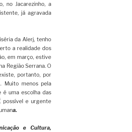
, no Jacarezinho, a 
tente, já agravada 
ria da Alerj, tenho 
erto a realidade dos 
o, em março, estive 
na Região Serrana. O 
iste, portanto, por 
. Muito menos pela 
e é uma escolha das 
 possível e urgente 
human
a.
cação e Cultura, 