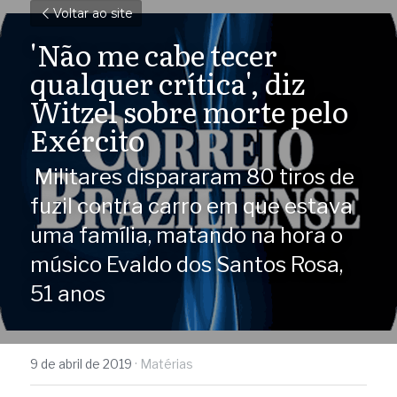
Voltar ao site
'Não me cabe tecer 
qualquer crítica', diz 
Witzel sobre morte pelo 
Exército
 Militares dispararam 80 tiros de 
fuzil contra carro em que estava 
uma família, matando na hora o 
músico Evaldo dos Santos Rosa, 
51 anos 
9 de abril de 2019
·
Matérias