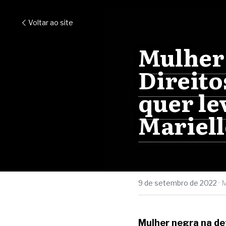
Voltar ao site
Mulher 
Direito
quer le
Mariell
9 de setembro de 2022
·
M
Mulher negra na de