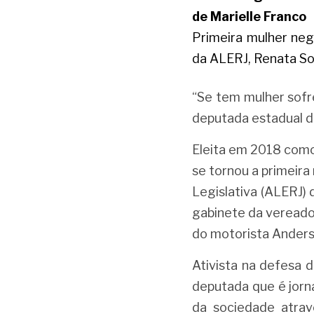
de Marielle Franco
Primeira mulher neg
da ALERJ, Renata Sou
“Se tem mulher sofre
deputada estadual do
Eleita em 2018 como
se tornou a primeir
Legislativa (ALERJ) 
gabinete da vereador
do motorista Anders
Ativista na defesa 
deputada que é jorn
da sociedade atravé