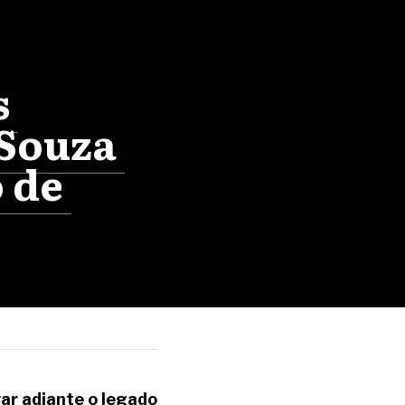
 
Souza 
 de 
r adiante o legado 