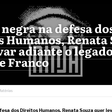
negra na defesa dos
s Humanos, Renata 
var adiante o legado
e Franco
atérias
fesa dos Direitos Humanos, Renata Souza quer leva