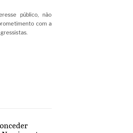
esse público, não 
prometimento com a 
ogressistas
.
conceder