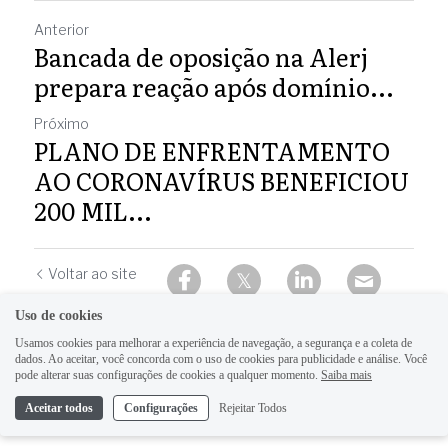
Anterior
Bancada de oposição na Alerj
prepara reação após domínio...
Próximo
PLANO DE ENFRENTAMENTO
AO CORONAVÍRUS BENEFICIOU
200 MIL...
Voltar ao site
Uso de cookies
Usamos cookies para melhorar a experiência de navegação, a segurança e a coleta de
dados. Ao aceitar, você concorda com o uso de cookies para publicidade e análise. Você
pode alterar suas configurações de cookies a qualquer momento.
Saiba mais
Aceitar todos
Configurações
Rejeitar Todos