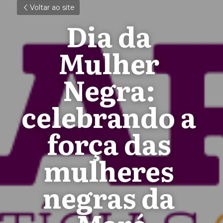
Voltar ao site
Dia da 
Mulher 
Negra: 
celebrando a 
força das 
mulheres 
negras da 