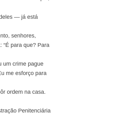
 deles — já está 
mento, senhores, 
da: “É para que? 
teu um crime pague 
? Eu me esforço para 
u pôr ordem na casa.
nistração 
“pobre infeliz”.