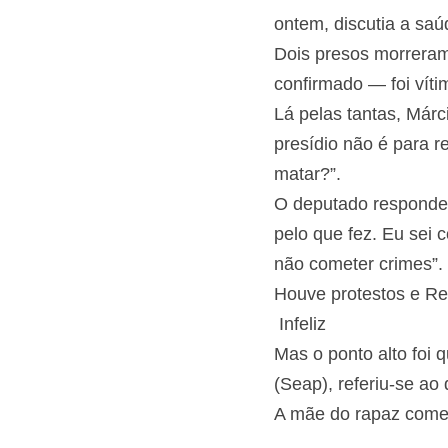
que, ontem, discutia
Dois presos morreram
confirmado — foi vít
Lá pelas tantas, Már
presídio não é para 
Para matar?”.
O deputado responde
pelo que fez. Eu sei
não cometer crimes”
Houve protestos e R
 Infeliz 
Mas o ponto alto foi
Penitenciária (Seap)
A mãe do rapaz começ