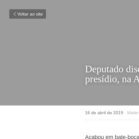
Voltar ao site
Deputado di
de presídio
16 de abril de 2019
·
Matér
Acabou em bate-boca