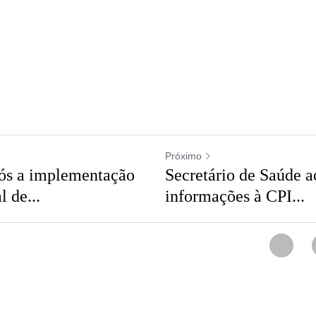
Próximo
após a
Secretário de Saú
 da CPI do
poucas informações