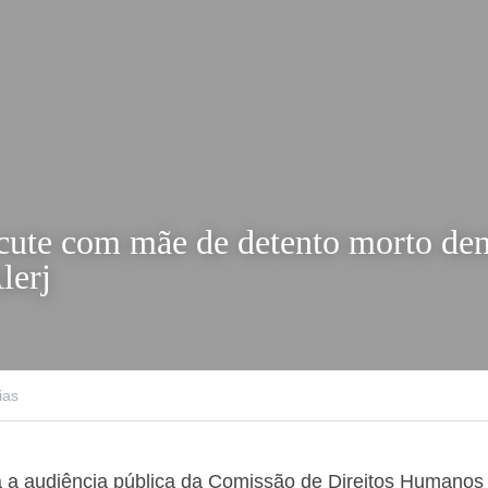
scute com mãe de detento mor
, na Alerj
ias
 a audiência pública da Comissão de Direitos Humano