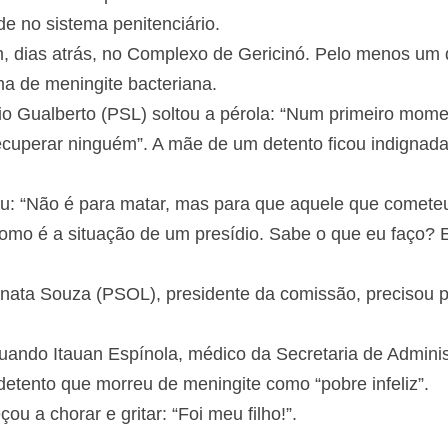
 a saúde no sistema penitenciário.
, dias atrás, no Complexo de Gericinó. Pelo menos um
ima de meningite bacteriana.
cio Gualberto (PSL) soltou a pérola: “Num primeiro mo
recuperar ninguém”. A mãe de um detento ficou indigna
u: “Não é para matar, mas para que aquele que come
 como é a situação de um presídio. Sabe o que eu faço
.
enata Souza (PSOL), presidente da comissão, preciso
 quando Itauan Espínola, médico da Secretaria de Admi
, referiu-se ao detento que morreu de meningite como 
ou a chorar e gritar: “Foi meu filho!”.