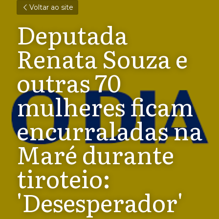
Voltar ao site
Deputada 
Renata Souza e 
outras 70 
mulheres ficam 
encurraladas na 
Maré durante 
tiroteio: 
'Desesperador'