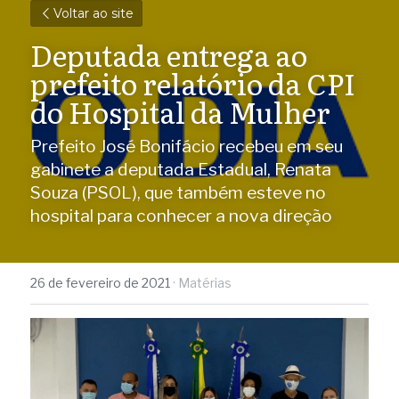
Voltar ao site
Deputada entrega ao 
prefeito relatório da CPI 
do Hospital da Mulher
Prefeito José Bonifácio recebeu em seu 
gabinete a deputada Estadual, Renata 
Souza (PSOL), que também esteve no 
hospital para conhecer a nova direção
26 de fevereiro de 2021
·
Matérias