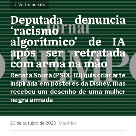
Voltar ao site
Deputada denuncia 
‘racismo 
algorítmico’ de IA 
após ser retratada 
com arma na mão
Renata Souza (PSOL-RJ) quis criar arte 
inspirada em pôsteres da Disney, mas 
recebeu um desenho de uma mulher 
negra armada
26 de outubro de 2023
·
Matérias