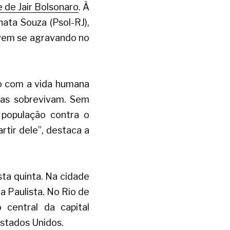
 de Jair Bolsonaro
. À 
ata Souza (Psol-RJ), 
 vem se agravando no 
 com a vida humana 
oas sobrevivam. Sem 
população contra o 
tir dele”, destaca a 
ta quinta. Na cidade 
 Paulista. No Rio de 
central da capital 
stados Unidos. 