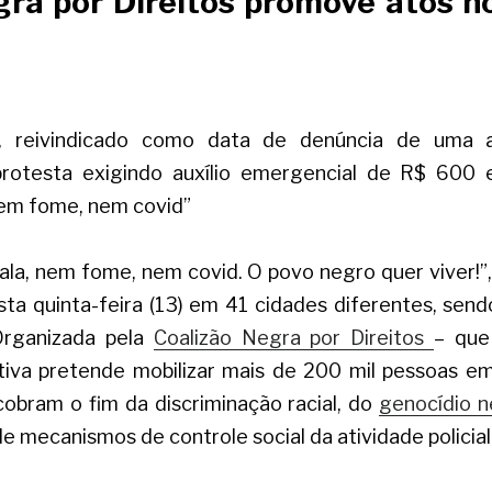
ra por Direitos promove atos no
 reivindicado como data de denúncia de uma abo
otesta exigindo auxílio emergencial de R$ 600 e 
 nem fome, nem covid”
la, nem fome, nem covid. O povo negro quer viver!”
sta quinta-feira (13) em 41 cidades diferentes, sendo
Organizada pela
Coalizão Negra por Direitos
– que
iativa pretende mobilizar mais de 200 mil pessoas e
cobram o fim da discriminação racial, do 
genocídio 
e mecanismos de controle social da atividade policial.