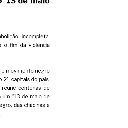
 ’13 de maio 
lição incompleta, 
o fim da violência 
, o movimento negro 
 21 capitais do país,
 reúne centenas de 
m um “13 de maio de 
negro
, das chacinas e 
 