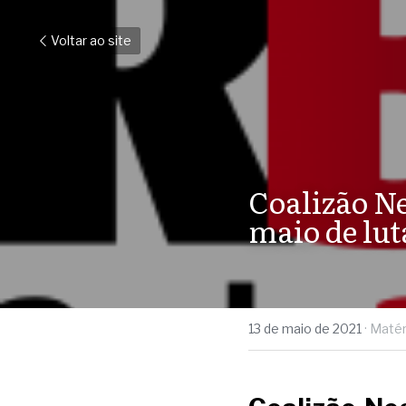
Voltar ao site
Coalizão Ne
maio de lut
13 de maio de 2021
·
Matér