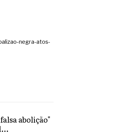
oalizao-negra-atos-
falsa abolição"
...