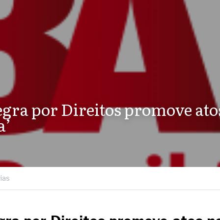
gra por Direitos promove atos 
a’
ias