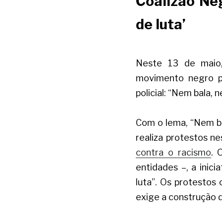
Coalizão Neg
de luta’
Neste 13 de maio,
movimento negro pr
policial: “Nem bala,
Com o lema, “Nem ba
realiza protestos ne
contra o racismo
. 
entidades –, a inic
luta”. Os protestos 
exige a construção d