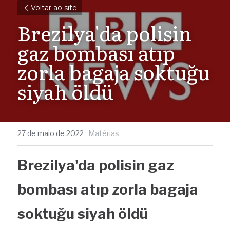
Voltar ao site
Brezilya'da polisin 
gaz bombası atıp 
zorla bagaja soktuğu 
siyah öldü
27 de maio de 2022
·
Matérias
Brezilya'da polisin gaz 
bombası atıp zorla bagaja 
soktuğu siyah öldü