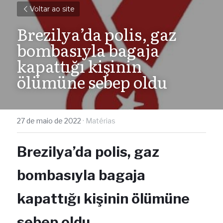
Voltar ao site
Brezilya’da polis, gaz 
bombasıyla bagaja 
kapattığı kişinin 
ölümüne sebep oldu
27 de maio de 2022
·
Matérias
Brezilya’da polis, gaz 
bombasıyla bagaja 
kapattığı kişinin ölümüne 
sebep oldu