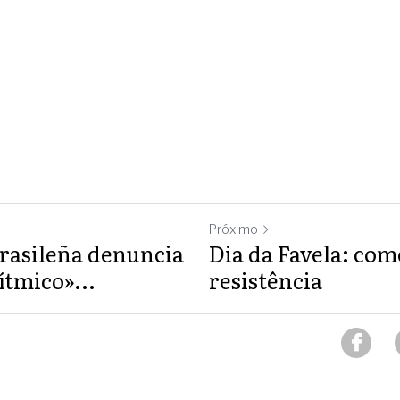
Próximo
rasileña denuncia
Dia da Favela: co
ítmico»...
resistência