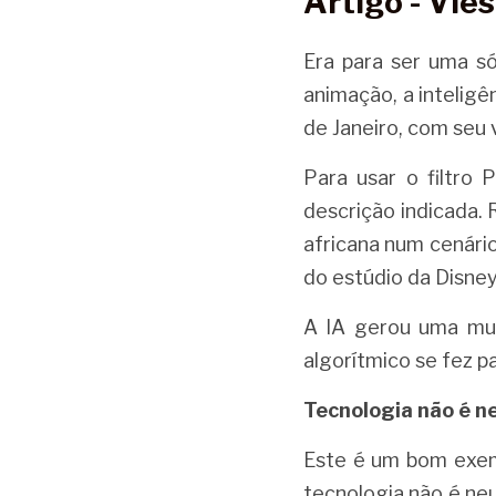
Artigo - Viés
Era para ser uma só
animação, a inteligê
de Janeiro, com seu v
Para usar o filtro 
descrição indicada.
africana num cenári
do estúdio da Disney
A IA gerou uma mul
algorítmico se fez p
Tecnologia não é n
Este é um bom exemp
tecnologia não é ne