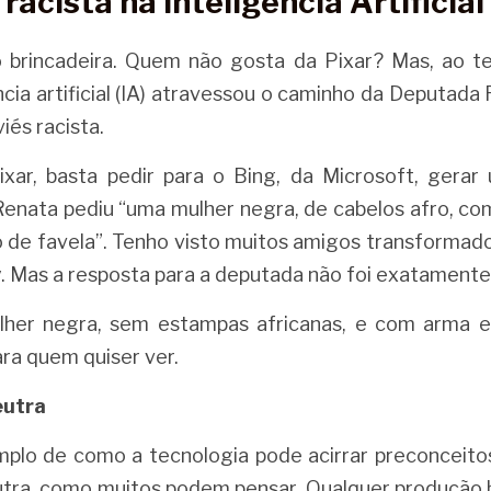
 racista na Inteligência Artificial
 brincadeira. Quem não gosta da Pixar? Mas, ao tent
ncia artificial (IA) atravessou o caminho da Deputada 
iés racista.
Pixar, basta pedir para o Bing, da Microsoft, ger
 Renata pediu “uma mulher negra, de cabelos afro, co
o de favela”. Tenho visto muitos amigos transformado
. Mas a resposta para a deputada não foi exatamente 
her negra, sem estampas africanas, e com arma e
ara quem quiser ver.
eutra
lo de como a tecnologia pode acirrar preconceitos
utra, como muitos podem pensar. Qualquer produção