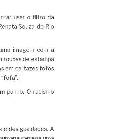
ar usar o filtro da 
Renata Souza, do Rio 
ar uma imagem com a 
m roupas de estampa 
s em cartazes fofos 
“fofa”.
m punho. O racismo 
 e desigualdades. A 
 humana carrega uma 