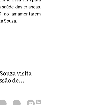
 saúde das crianças. 
19 ao amamentarem 
ta Souza.
ouza visita
são de...