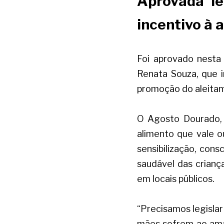
Aprovada le
incentivo à
Foi aprovado nesta 
Renata Souza, que i
promoção do aleita
O Agosto Dourado, 
alimento que vale 
sensibilização, con
saudável das crian
em locais públicos.
“Precisamos legislar
mães sofrem ao amam