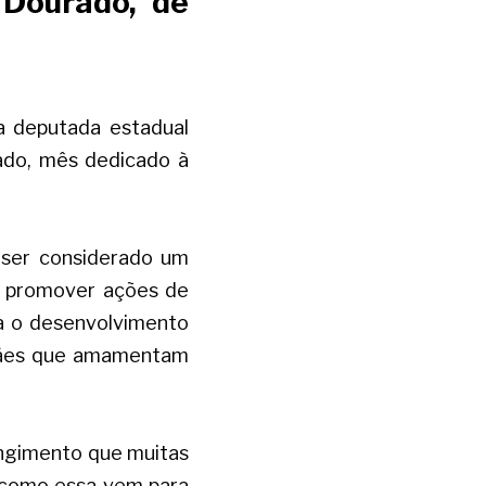
Dourado, de 
a deputada estadual 
ado, mês dedicado à 
ser considerado um 
 promover ações de 
a o desenvolvimento 
mães que amamentam 
angimento que muitas 
 como essa vem para 