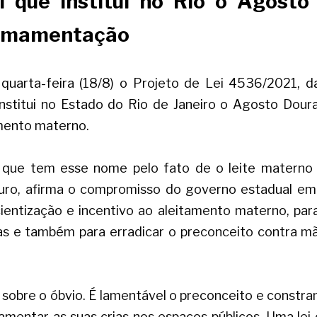
i que institui no Rio o Agosto 
 amamentação
quarta-feira (18/8) o Projeto de Lei 4536/2021, d
nstitui no Estado do Rio de Janeiro o Agosto Dour
mento materno.
que tem esse nome pelo fato de o leite materno 
ouro, afirma o compromisso do governo estadual em
scientização e incentivo ao aleitamento materno, par
ças e também para erradicar o preconceito contra 
 sobre o óbvio. É lamentável o preconceito e constr
entar as suas crias nos espaços públicos. Uma lei