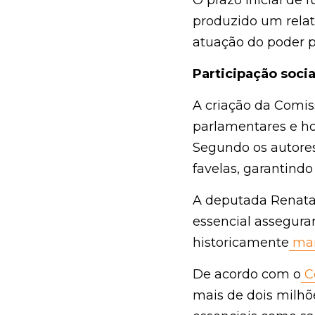
produzido um relatór
poder público
.
Participação social
A criação da Comiss
homologado pelo pres
é aproximar o Legisl
demandas orientem a
A deputada Renata So
essencial assegurar 
historicamente
 marg
De acordo com o
 Ce
dois milhões de pess