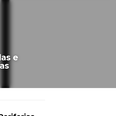
 e 
cas