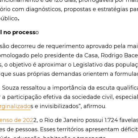
io com diagnósticos, propostas e estratégias para sub
 no process
o
ão decorreu de requerimento aprovado pela maioria d
idente da Casa, Rodrigo Bacellar (União). Segundo os
ativo das populações que vivem em favelas, garantind
 formulação das políticas.
uza ressaltou a importância da escuta qualificada. 
a participação efetiva da sociedade civil, especialmen
inalizado
s e invisibilizados”, afirmou.
nso de 202
2, o Rio de Janeiro possui 1.724 favelas, ha
oas. Esses territórios apresentam déficits em áreas 