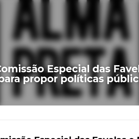
Comissão Especial das Favelas
 para propor políticas públi
Matérias