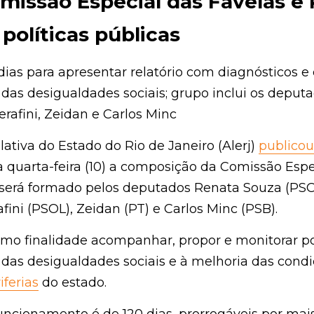
missão Especial das Favelas e Per
icas públicas
ias para apresentar relatório com diagnósticos e estr
dades sociais; grupo inclui os deputados Renata Souza,
rlos Minc
tiva do Estado do Rio de Janeiro (Alerj) 
publicou
 no Di
arta-feira (10) a composição da Comissão Especial das
será formado pelos deputados Renata Souza (PSOL), Da
), Zeidan (PT) e Carlos Minc (PSB).
o finalidade acompanhar, propor e monitorar políticas 
dades sociais e à melhoria das condições de vida em
.
ncionamento é de 120 dias, prorrogáveis por mais 90. Ao