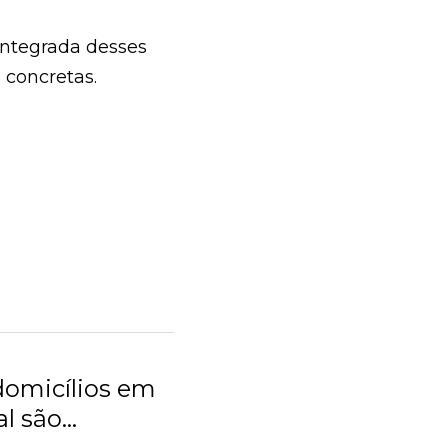
ada desses 
retas.
omicílios em
 são...