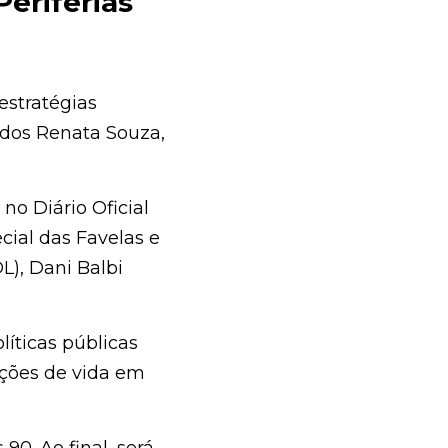
iferias para 
atégias voltadas à 
 Dani Balbi, Flávio 
ário Oficial do 
 Favelas e 
ni Balbi (PCdoB), 
públicas voltadas à 
 
comunidades e 
 final, será 