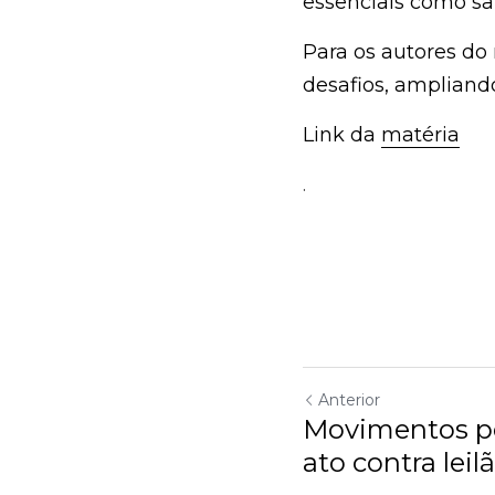
saúde, educação, hab
Para os autores do r
desafios, ampliando
Link da 
matéria
.
Anterior
Movimentos po
ato contra leilã