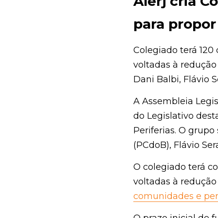
Alerj cria Co
propor polít
Colegiado terá 120 d
redução das desigual
Serafini, Zeidan e Ca
A Assembleia Legisla
Legislativo desta qu
Periferias. O grupo 
Flávio Serafini (PSOL
O colegiado terá com
redução das desigual
periferias
 do estado
O prazo inicial de fu