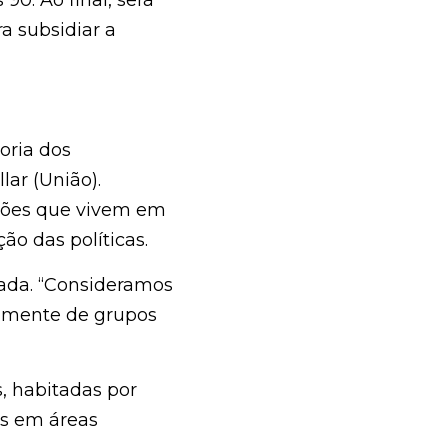
sidiar a atuação do 
os parlamentares e 
 autores, o objetivo 
o que suas próprias 
“Consideramos 
te de grupos 
bitadas por mais de 
essenciais como 