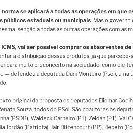
a norma se aplicará a todas as operações em que o
s públicos estaduais ou municipais
. Mas o governo 
esma isenção a todas as outras operações com as m
 ICMS, vai ser possível comprar os absorventes de
tar a distribuição desses produtos, já que percebe-
encara muito preconceito na sociedade, como ele tem
e — defendeu a deputada Dani Monteiro (Psol), uma d
ado.
to original da proposta os deputados Eliomar Coelho, 
Renata Souza, todos do PSol. São coautores os deput
ha (PSDB), Waldeck Carneiro (PT), Zeidan (PT), Val Cea
lia Jordão (Patriota), Jair Bittencourt (PP), Bebeto (Po