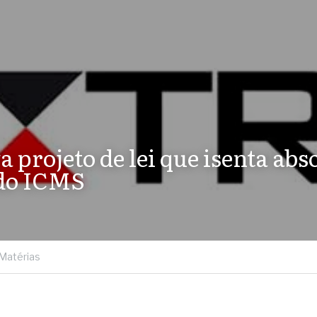
a projeto de lei que isenta abs
do ICMS
Matérias