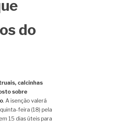
ue 
os do 
uais, calcinhas 
sto sobre 
ro
. A isenção valerá 
inta-feira (18) pela 
m 15 dias úteis para 