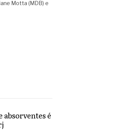
iane Motta (MDB) e 
e absorventes é
rj