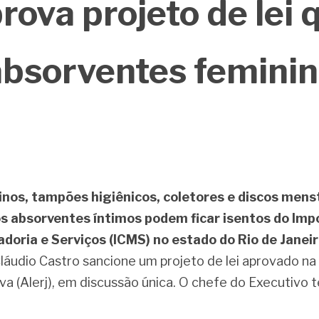
rova projeto de lei q
absorventes feminin
os, tampões higiênicos, coletores e discos menstr
s absorventes íntimos podem ficar isentos do Impo
doria e Serviços (ICMS) no estado do Rio de Janei
áudio Castro sancione um projeto de lei aprovado na qu
va (Alerj), em discussão única. O chefe do Executivo te