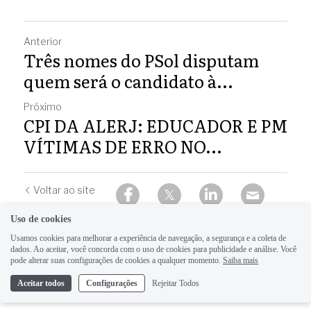
Anterior
Três nomes do PSol disputam
quem será o candidato à...
Próximo
CPI DA ALERJ: EDUCADOR E PM
VÍTIMAS DE ERRO NO...
Voltar ao site
Uso de cookies
Usamos cookies para melhorar a experiência de navegação, a segurança e a coleta de
dados. Ao aceitar, você concorda com o uso de cookies para publicidade e análise. Você
pode alterar suas configurações de cookies a qualquer momento.
Saiba mais
Aceitar todos
Configurações
Rejeitar Todos