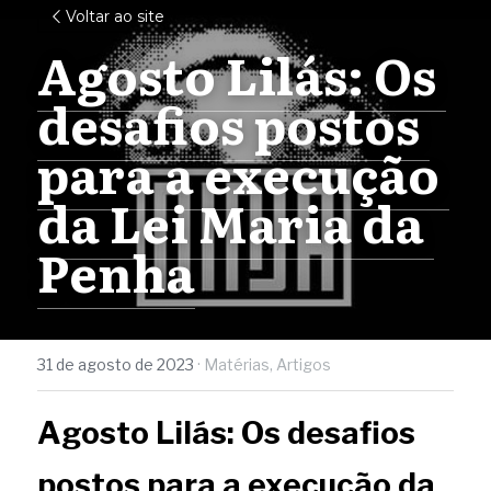
Voltar ao site
Agosto Lilás: Os 
desafios postos 
para a execução 
da Lei Maria da 
Penha
31 de agosto de 2023
·
Matérias,
Artigos
Agosto Lilás: Os desafios 
postos para a execução da 