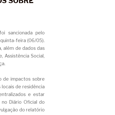
OS SOBRE 
oi sancionada pelo 
uinta-feira (06/05). 
, além de dados das 
 Assistência Social, 
ça.
 de impactos sobre 
ocais de residência 
ntralizados e estar 
o Diário Oficial do 
lgação do relatório 