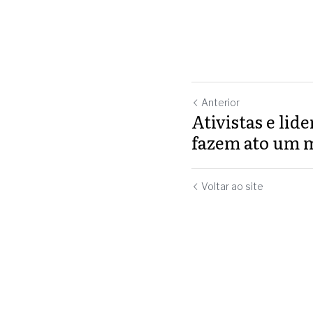
Anterior
Ativistas e lid
fazem ato um m
Voltar ao site