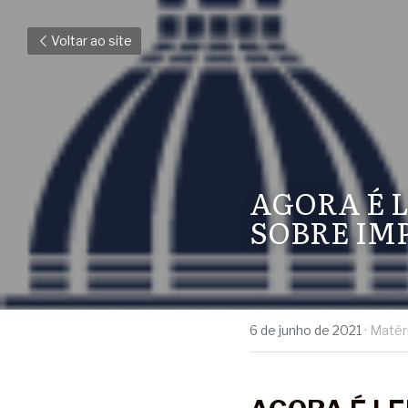
Voltar ao site
AGORA É L
SOBRE IM
6 de junho de 2021
·
Matér