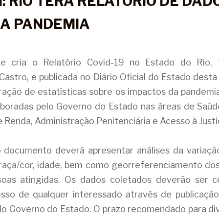
I: RIO TERÁ RELATÓRIO DE DAD
DA PANDEMIA
e cria o Relatório Covid-19 no Estado do Rio, f
astro, e publicada no Diário Oficial do Estado desta q
oração de estatísticas sobre os impactos da pandemia
laboradas pelo Governo do Estado nas áreas de Saúde,
 Renda, Administração Penitenciária e Acesso à Justi
 documento deverá apresentar análises da variação
 raça/cor, idade, bem como georreferenciamento dos l
oas atingidas. Os dados coletados deverão ser ce
esso de qualquer interessado através de publicação n
 do Governo do Estado. O prazo recomendado para divu