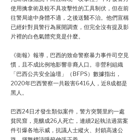
使用擒拿術及較不具攻擊性的工具制伏，但在前
往警局途中身體不適，之後送醫不治。他們宣稱
已經針對員警行為展開調查，但完全沒有提及影
片裡的白色氣體究竟是什麼。
《衛報》報導，巴西的致命警察暴力事件司空見
慣，且不成比例地影響非裔人口。非營利組織
「巴西公共安全論壇」（BFPS）數據指出，
2020年巴西警察一共殺害6416人，近8成都是
黑人。
巴西24日才發生類似案件，警方突襲里約一處
貧民窟，竟釀成26人死亡，連續2起執法過當案
件引爆各地示威，抗議人士縱火、封鎖高速公
路，揮舞標語呼籲伸張正義。