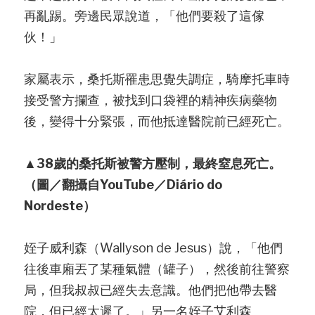
再亂踢。旁邊民眾說道，「他們要殺了這傢
伙！」
家屬表示，桑托斯罹患思覺失調症，騎摩托車時
接受警方攔查，被找到口袋裡的精神疾病藥物
後，變得十分緊張，而他抵達醫院前已經死亡。
▲38歲的桑托斯被警方壓制，最終窒息死亡。
（圖／翻攝自YouTube／Diário do 
Nordeste）
姪子威利森（Wallyson de Jesus）說，「他們
往後車廂丟了某種氣體（罐子），然後前往警察
局，但我叔叔已經失去意識。他們把他帶去醫
院，但已經太遲了。」另一名姪子艾利森