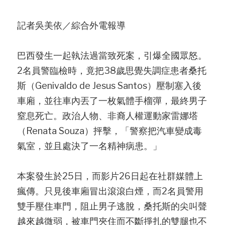
記者吳美依／綜合外電報導
巴西發生一起執法過當致死案，引爆全國眾怒。
2名員警臨檢時，竟把38歲思覺失調症患者桑托
斯（Genivaldo de Jesus Santos）壓制塞入後
車廂，並往車內丟了一枚氣體手榴彈，最終男子
窒息死亡。政治人物、非裔人權運動家雷娜塔
（Renata Souza）抨擊，「警察把汽車變成毒
氣室，並且處決了一名精神病患。」
本案發生於25日，而影片26日起在社群媒體上
瘋傳。只見後車廂冒出滾滾白煙，而2名員警用
雙手壓住車門，阻止男子逃脫，桑托斯的尖叫聲
越來越微弱，被車門夾住而不斷掙扎的雙腿也不